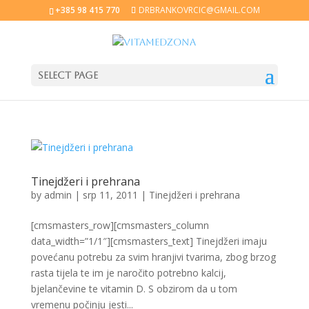
+385 98 415 770
DRBRANKOVRCIC@GMAIL.COM
Select Page
Tinejdžeri i prehrana
by
admin
|
srp 11, 2011
|
Tinejdžeri i prehrana
[cmsmasters_row][cmsmasters_column
data_width=”1/1″][cmsmasters_text] Tinejdžeri imaju
povećanu potrebu za svim hranjivi tvarima, zbog brzog
rasta tijela te im je naročito potrebno kalcij,
bjelančevine te vitamin D. S obzirom da u tom
vremenu počinju jesti...