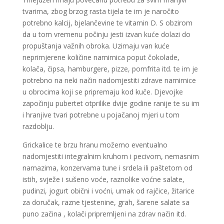
tvarima, zbog brzog rasta tijela te im je naročito
potrebno kalcij, bjelančevine te vitamin D. S obzirom
da u tom vremenu počinju jesti izvan kuće dolazi do
propuštanja važnih obroka. Uzimaju van kuće
neprimjerene količine namirnica poput čokolade,
kolača, čipsa, hamburgere, pizze, pomfrita itd. te im je
potrebno na neki način nadomjestiti zdrave namirnice
u obrocima koji se pripremaju kod kuče. Djevojke
započinju pubertet otprilike dvije godine ranije te su im
i hranjive tvari potrebne u pojačanoj mjeri u tom
razdoblju.
Grickalice te brzu hranu možemo eventualno
nadomjestiti integralnim kruhom i pecivom, nemasnim
namazima, konzervama tune i srdela ili paštetom od
istih, svježe i sušeno voće, raznolike voćne salate,
pudinzi, jogurt obični i voćni, umak od rajčice, žitarice
za doručak, razne tjestenine, grah, šarene salate sa
puno začina , kolači pripremljeni na zdrav način itd.