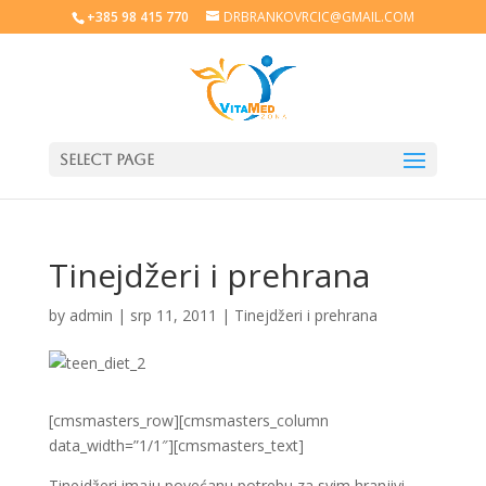
+385 98 415 770
DRBRANKOVRCIC@GMAIL.COM
Select Page
Tinejdžeri i prehrana
by
admin
|
srp 11, 2011
|
Tinejdžeri i prehrana
[cmsmasters_row][cmsmasters_column
data_width=”1/1″][cmsmasters_text]
Tinejdžeri imaju povećanu potrebu za svim hranjivi