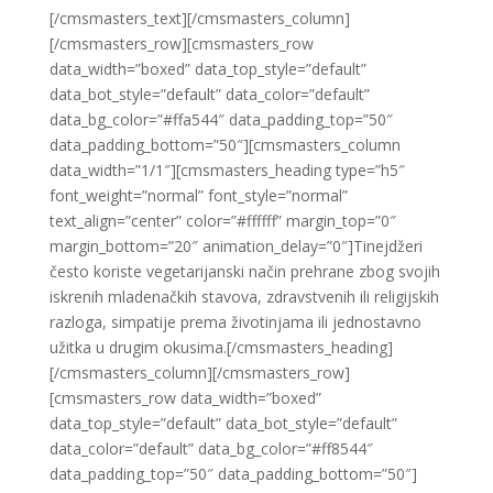
[/cmsmasters_text][/cmsmasters_column]
[/cmsmasters_row][cmsmasters_row
data_width=”boxed” data_top_style=”default”
data_bot_style=”default” data_color=”default”
data_bg_color=”#ffa544″ data_padding_top=”50″
data_padding_bottom=”50″][cmsmasters_column
data_width=”1/1″][cmsmasters_heading type=”h5″
font_weight=”normal” font_style=”normal”
text_align=”center” color=”#ffffff” margin_top=”0″
margin_bottom=”20″ animation_delay=”0″]Tinejdžeri
često koriste vegetarijanski način prehrane zbog svojih
iskrenih mladenačkih stavova, zdravstvenih ili religijskih
razloga, simpatije prema životinjama ili jednostavno
užitka u drugim okusima.[/cmsmasters_heading]
[/cmsmasters_column][/cmsmasters_row]
[cmsmasters_row data_width=”boxed”
data_top_style=”default” data_bot_style=”default”
data_color=”default” data_bg_color=”#ff8544″
data_padding_top=”50″ data_padding_bottom=”50″]