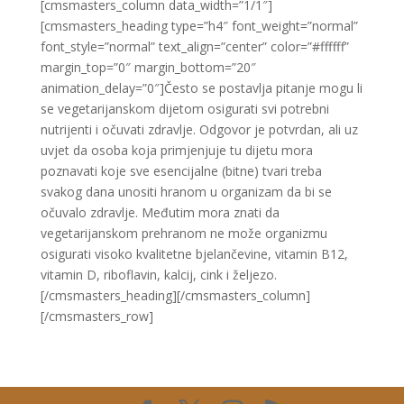
[cmsmasters_column data_width=”1/1″]
[cmsmasters_heading type=”h4″ font_weight=”normal”
font_style=”normal” text_align=”center” color=”#ffffff”
margin_top=”0″ margin_bottom=”20″
animation_delay=”0″]Često se postavlja pitanje mogu li
se vegetarijanskom dijetom osigurati svi potrebni
nutrijenti i očuvati zdravlje. Odgovor je potvrdan, ali uz
uvjet da osoba koja primjenjuje tu dijetu mora
poznavati koje sve esencijalne (bitne) tvari treba
svakog dana unositi hranom u organizam da bi se
očuvalo zdravlje. Međutim mora znati da
vegetarijanskom prehranom ne može organizmu
osigurati visoko kvalitetne bjelančevine, vitamin B12,
vitamin D, riboflavin, kalcij, cink i željezo.
[/cmsmasters_heading][/cmsmasters_column]
[/cmsmasters_row]