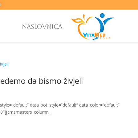
M
NASLOVNICA
jedemo da bismo živjeli
yle=”default” data_bot_style=”default” data_color=”default”
0″][cmsmasters_column...