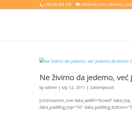
+385 98 415 770
DRBRANKOVRCIC@GMAIL.CO
Ne živimo da jedemo, već 
by
admin
|
srp 12, 2011
|
Zanimljivosti
[cmsmasters_row data_width=”boxed” data_top_st
data_padding_top=”50″ data_padding_bottom=”5