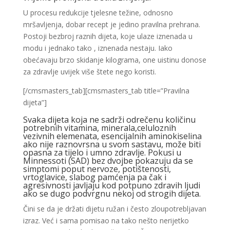
U procesu redukcije tjelesne težine, odnosno
mršavljenja, dobar recept je jedino pravilna prehrana.
Postoji bezbroj raznih dijeta, koje ulaze iznenada u
modu i jednako tako , iznenada nestaju. Iako
obećavaju brzo skidanje kilograma, one uistinu donose
za zdravlje uvijek više štete nego koristi.
[/cmsmasters_tab][cmsmasters_tab title=”Pravilna
dijeta”]
Svaka dijeta koja ne sadrži odrečenu količinu
potrebnih vitamina, minerala,celuloznih
vezivnih elemenata, esencijalnih aminokiselina
ako nije raznovrsna u svom sastavu, može biti
opasna za tijelo i umno zdravlje. Pokusi u
Minnessoti (SAD) bez dvojbe pokazuju da se
simptomi poput nervoze, potištenosti,
vrtoglavice, slabog pamćenja pa čak i
agresivnosti javljaju kod potpuno zdravih ljudi
ako se dugo podvrgnu nekoj od strogih dijeta.
Čini se da je držati dijetu ružan i često zloupotrebljavan
izraz. Već i sama pomisao na tako nešto nerijetko