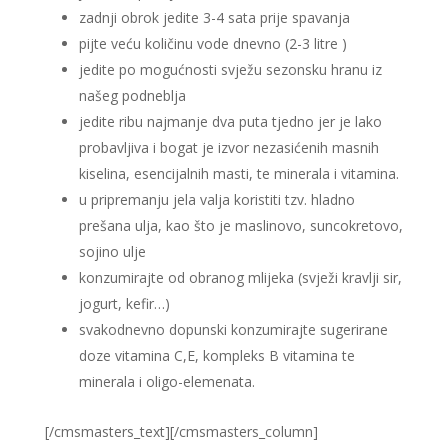
zadnji obrok jedite 3-4 sata prije spavanja
pijte veću količinu vode dnevno (2-3 litre )
jedite po mogućnosti svježu sezonsku hranu iz
našeg podneblja
jedite ribu najmanje dva puta tjedno jer je lako
probavljiva i bogat je izvor nezasićenih masnih
kiselina, esencijalnih masti, te minerala i vitamina.
u pripremanju jela valja koristiti tzv. hladno
prešana ulja, kao što je maslinovo, suncokretovo,
sojino ulje
konzumirajte od obranog mlijeka (svježi kravlji sir,
jogurt, kefir…)
svakodnevno dopunski konzumirajte sugerirane
doze vitamina C,E, kompleks B vitamina te
minerala i oligo-elemenata.
[/cmsmasters_text][/cmsmasters_column]