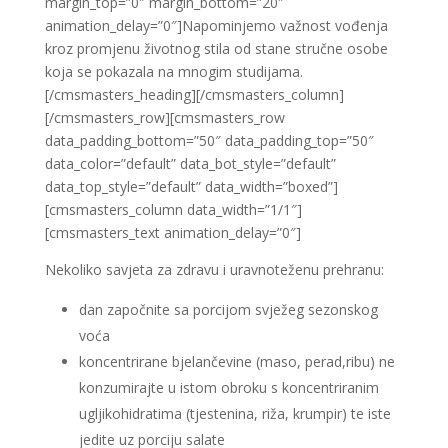
margin_top=”0″ margin_bottom=”20″
animation_delay=”0″]Napominjemo važnost vođenja
kroz promjenu životnog stila od stane stručne osobe
koja se pokazala na mnogim studijama.
[/cmsmasters_heading][/cmsmasters_column]
[/cmsmasters_row][cmsmasters_row
data_padding_bottom=”50″ data_padding_top=”50″
data_color=”default” data_bot_style=”default”
data_top_style=”default” data_width=”boxed”]
[cmsmasters_column data_width=”1/1″]
[cmsmasters_text animation_delay=”0″]
Nekoliko savjeta za zdravu i uravnoteženu prehranu:
dan započnite sa porcijom svježeg sezonskog
voća
koncentrirane bjelančevine (maso, perad,ribu) ne
konzumirajte u istom obroku s koncentriranim
ugljikohidratima (tjestenina, riža, krumpir) te iste
jedite uz porciju salate