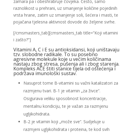
zamara pa i obeshrabruje čovjeka. Često, samo
raznolikost u prehrani, uz smanjenje količine pojedinih
vrsta hrane, zatim uz smanjenje soli, šećera i masti, te
pojačana tjelesna aktivnost dovode do željene svrhe.
[/cmsmasters_tab][cmsmasters_tab title=”Koji vitamini
i zašto?”]
Vitamini A, C i E su antioksidansi, koji uništavaju
tzv. slobodne radikale. To su posebno
agresivne molekule koje u većim količinama
nastaju zbog stresa, pušenja ali i zbog starenja.
Kompleks ACE štiti stanice tijela od oštećenja i
podržava imunološki sustav.
Nasuprot tome B-vitamini su važni katalizatori za
razmjenu tvari. B-1 je vitamin „za živce“.
Osigurava veliku sposobnost koncentracije,
mentalnu kondiciju, te je važan za razmjenu
ugljikohidrata.
B-2 je vitamin koji „može sve“. Sudjeluje u
razmjeni ugljikohidrata i proteina, te kod svih