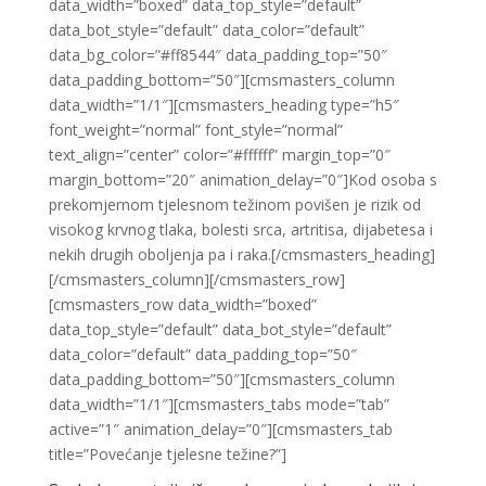
data_width=”boxed” data_top_style=”default”
data_bot_style=”default” data_color=”default”
data_bg_color=”#ff8544″ data_padding_top=”50″
data_padding_bottom=”50″][cmsmasters_column
data_width=”1/1″][cmsmasters_heading type=”h5″
font_weight=”normal” font_style=”normal”
text_align=”center” color=”#ffffff” margin_top=”0″
margin_bottom=”20″ animation_delay=”0″]Kod osoba s
prekomjernom tjelesnom težinom povišen je rizik od
visokog krvnog tlaka, bolesti srca, artritisa, dijabetesa i
nekih drugih oboljenja pa i raka.[/cmsmasters_heading]
[/cmsmasters_column][/cmsmasters_row]
[cmsmasters_row data_width=”boxed”
data_top_style=”default” data_bot_style=”default”
data_color=”default” data_padding_top=”50″
data_padding_bottom=”50″][cmsmasters_column
data_width=”1/1″][cmsmasters_tabs mode=”tab”
active=”1″ animation_delay=”0″][cmsmasters_tab
title=”Povećanje tjelesne težine?”]