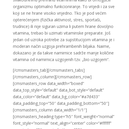
organizmu optimalno funkcioniranje. To vrijedi i za sve
koji se ne hrane visoko vrijedno. Tko je pod većim
opterećenjem (fizička aktivnost, stres, sportaši,
trudnice) ili nije siguran uzima li putem hrane dovoljno
vitamina, trebao bi uzimati vitaminske preparate. Još
jedan od uzroka potrebe za supstitucijom vitamina je i
moderan način uzgoja prehrambenih biljaka. Naime,
dokazano je da takve namirnice sadrže manje količine
vitamina od namirnica uzgojenih tzv. „bio uzgojem“.
[/cmsmasters_tab][/cmsmasters_tabs]
[/cmsmasters_column][/cmsmasters_row]
[cmsmasters_row data_width=”boxed”
data_top_style=”default” data_bot_style=”default”
data_color=”default” data_bg_color=”#a7d433″
data_padding_top=”50″ data_padding_bottom=”50″]
[cmsmasters_column data_width=”1/1″]
[cmsmasters_heading type=”h5″ font_weight=”normal”
font_style=”normal” text_align=”center” color=”#ffffff”