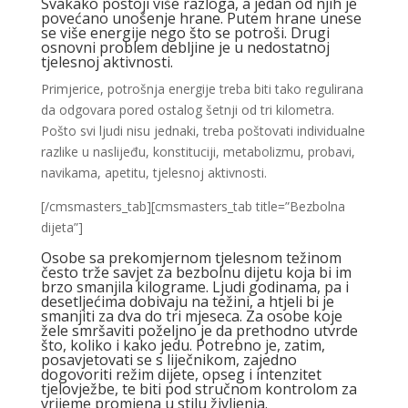
Svakako postoji više razloga, a jedan od njih je
povećano unošenje hrane. Putem hrane unese
se više energije nego što se potroši. Drugi
osnovni problem debljine je u nedostatnoj
tjelesnoj aktivnosti.
Primjerice, potrošnja energije treba biti tako regulirana
da odgovara pored ostalog šetnji od tri kilometra.
Pošto svi ljudi nisu jednaki, treba poštovati individualne
razlike u naslijeđu, konstituciji, metabolizmu, probavi,
navikama, apetitu, tjelesnoj aktivnosti.
[/cmsmasters_tab][cmsmasters_tab title=”Bezbolna
dijeta”]
Osobe sa prekomjernom tjelesnom težinom
često trže savjet za bezbolnu dijetu koja bi im
brzo smanjila kilograme. Ljudi godinama, pa i
desetljećima dobivaju na težini, a htjeli bi je
smanjiti za dva do tri mjeseca. Za osobe koje
žele smršaviti poželjno je da prethodno utvrde
što, koliko i kako jedu. Potrebno je, zatim,
posavjetovati se s liječnikom, zajedno
dogovoriti režim dijete, opseg i intenzitet
tjelovježbe, te biti pod stručnom kontrolom za
vrijeme promjena u stilu življenja.