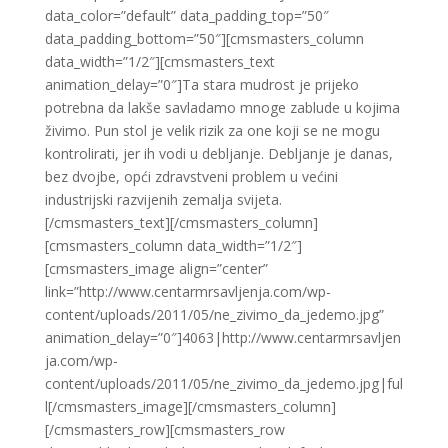
data_color=”default” data_padding_top=”50″
data_padding_bottom=”50″][cmsmasters_column
data_width=”1/2″][cmsmasters_text
animation_delay=”0″]Ta stara mudrost je prijeko
potrebna da lakše savladamo mnoge zablude u kojima
živimo. Pun stol je velik rizik za one koji se ne mogu
kontrolirati, jer ih vodi u debljanje. Debljanje je danas,
bez dvojbe, opći zdravstveni problem u većini
industrijski razvijenih zemalja svijeta.
[/cmsmasters_text][/cmsmasters_column]
[cmsmasters_column data_width=”1/2″]
[cmsmasters_image align=”center”
link=”http://www.centarmrsavljenja.com/wp-
content/uploads/2011/05/ne_zivimo_da_jedemo.jpg”
animation_delay=”0″]4063|http://www.centarmrsavljen
ja.com/wp-
content/uploads/2011/05/ne_zivimo_da_jedemo.jpg|ful
l[/cmsmasters_image][/cmsmasters_column]
[/cmsmasters_row][cmsmasters_row