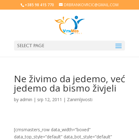
+385 98 415 770
DRBRANKOVRCIC@GMAIL.COM
Select Page
Ne živimo da jedemo, već
jedemo da bismo živjeli
by
admin
|
srp 12, 2011
|
Zanimljivosti
[cmsmasters_row data_width=”boxed”
data_top_style=”default” data_bot_style=”default”