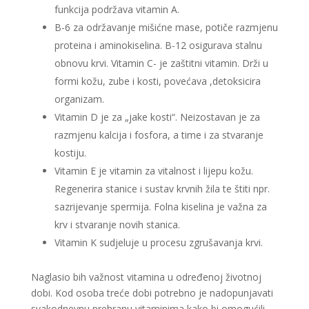
funkcija podržava vitamin A.
B-6 za održavanje mišićne mase, potiče razmjenu
proteina i aminokiselina. B-12 osigurava stalnu
obnovu krvi. Vitamin C- je zaštitni vitamin. Drži u
formi kožu, zube i kosti, povećava ,detoksicira
organizam.
Vitamin D je za „jake kosti“. Neizostavan je za
razmjenu kalcija i fosfora, a time i za stvaranje
kostiju.
Vitamin E je vitamin za vitalnost i lijepu kožu.
Regenerira stanice i sustav krvnih žila te štiti npr.
sazrijevanje spermija. Folna kiselina je važna za
krv i stvaranje novih stanica.
Vitamin K sudjeluje u procesu zgrušavanja krvi.
Naglasio bih važnost vitamina u određenoj životnoj
dobi. Kod osoba treće dobi potrebno je nadopunjavati
svakodnevnu prehranu vitaminima kako bi omogućili