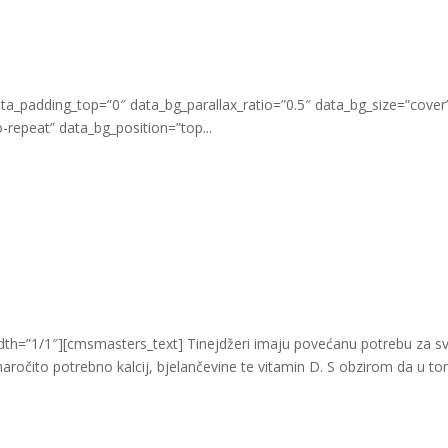
_padding_top=”0″ data_bg_parallax_ratio=”0.5″ data_bg_size=”cover
repeat” data_bg_position=”top...
h=”1/1″][cmsmasters_text] Tinejdžeri imaju povećanu potrebu za s
e naročito potrebno kalcij, bjelančevine te vitamin D. S obzirom da u t