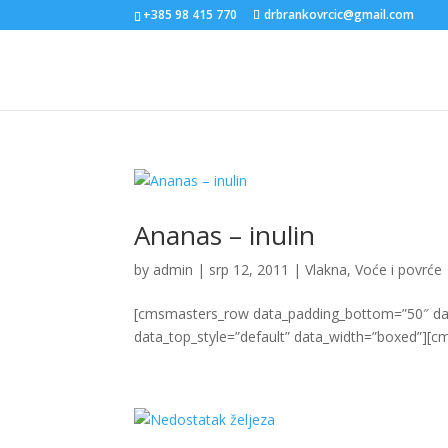
+385 98 415 770
drbrankovrcic@gmail.com
Ananas – inulin
by
admin
|
srp 12, 2011
|
Vlakna
,
Voće i povrće
[cmsmasters_row data_padding_bottom=”50″ data
data_top_style=”default” data_width=”boxed”][c