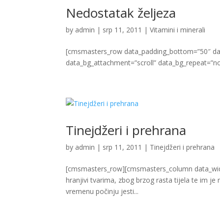
Nedostatak željeza
by
admin
|
srp 11, 2011
|
Vitamini i minerali
[cmsmasters_row data_padding_bottom=”50″ data
data_bg_attachment=”scroll” data_bg_repeat=”no-
Tinejdžeri i prehrana
by
admin
|
srp 11, 2011
|
Tinejdžeri i prehrana
[cmsmasters_row][cmsmasters_column data_widt
hranjivi tvarima, zbog brzog rasta tijela te im j
vremenu počinju jesti...