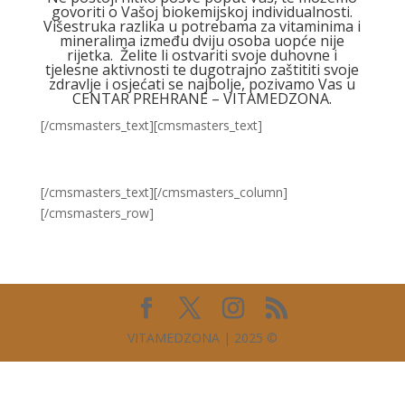
govoriti o Vašoj biokemijskoj individualnosti.
Višestruka razlika u potrebama za vitaminima i
mineralima između dviju osoba uopće nije
rijetka. Želite li ostvariti svoje duhovne i
tjelesne aktivnosti te dugotrajno zaštititi svoje
zdravlje i osjećati se najbolje, pozivamo Vas u
CENTAR PREHRANE – VITAMEDZONA.
[/cmsmasters_text][cmsmasters_text]
[/cmsmasters_text][/cmsmasters_column]
[/cmsmasters_row]
VITAMEDZONA | 2025 ©