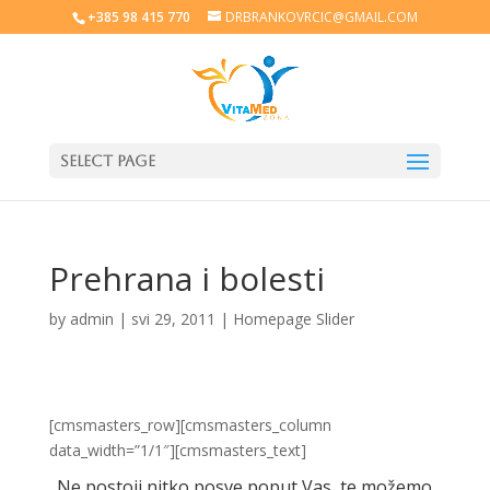
+385 98 415 770
DRBRANKOVRCIC@GMAIL.COM
Select Page
Prehrana i bolesti
by
admin
|
svi 29, 2011
|
Homepage Slider
[cmsmasters_row][cmsmasters_column
data_width=”1/1″][cmsmasters_text]
Ne postoji nitko posve poput Vas, te možemo