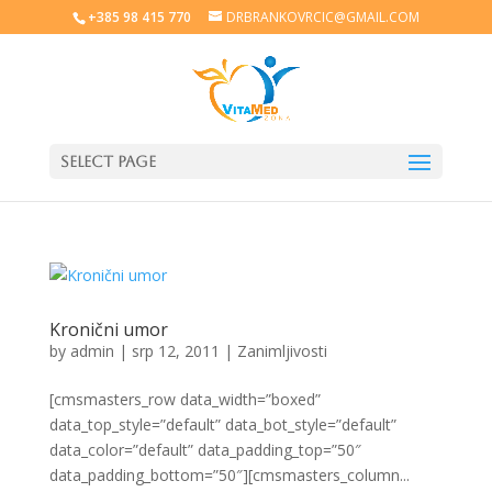
+385 98 415 770
DRBRANKOVRCIC@GMAIL.COM
Select Page
Kronični umor
by
admin
|
srp 12, 2011
|
Zanimljivosti
[cmsmasters_row data_width=”boxed”
data_top_style=”default” data_bot_style=”default”
data_color=”default” data_padding_top=”50″
data_padding_bottom=”50″][cmsmasters_column...