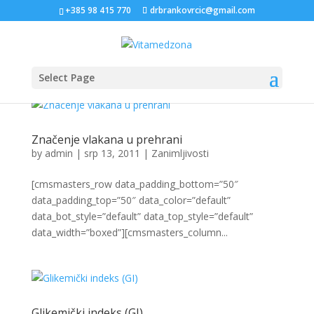
+385 98 415 770
drbrankovrcic@gmail.com
Select Page
Značenje vlakana u prehrani
by
admin
|
srp 13, 2011
|
Zanimljivosti
[cmsmasters_row data_padding_bottom=”50″
data_padding_top=”50″ data_color=”default”
data_bot_style=”default” data_top_style=”default”
data_width=”boxed”][cmsmasters_column...
Glikemički indeks (GI)