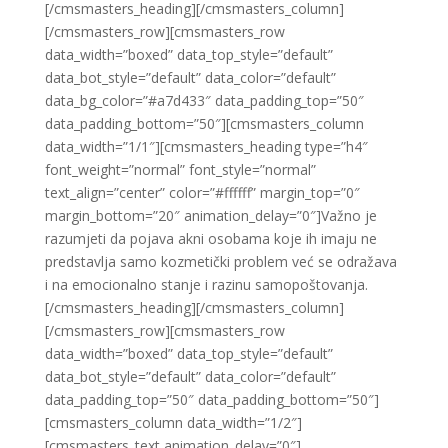
[/cmsmasters_heading][/cmsmasters_column]
[/cmsmasters_row][cmsmasters_row
data_width=”boxed” data_top_style=”default”
data_bot_style=”default” data_color=”default”
data_bg_color=”#a7d433″ data_padding_top=”50″
data_padding_bottom=”50″][cmsmasters_column
data_width=”1/1″][cmsmasters_heading type=”h4″
font_weight=”normal” font_style=”normal”
text_align=”center” color=”#ffffff” margin_top=”0″
margin_bottom=”20″ animation_delay=”0″]Važno je
razumjeti da pojava akni osobama koje ih imaju ne
predstavlja samo kozmetički problem već se odražava
i na emocionalno stanje i razinu samopoštovanja.
[/cmsmasters_heading][/cmsmasters_column]
[/cmsmasters_row][cmsmasters_row
data_width=”boxed” data_top_style=”default”
data_bot_style=”default” data_color=”default”
data_padding_top=”50″ data_padding_bottom=”50″]
[cmsmasters_column data_width=”1/2″]
[cmsmasters_text animation_delay=”0″]