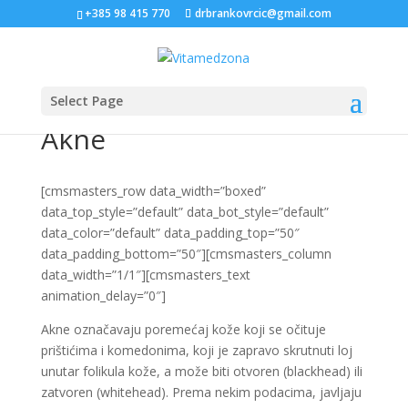
+385 98 415 770
drbrankovrcic@gmail.com
Select Page
Akne
[cmsmasters_row data_width=”boxed”
data_top_style=”default” data_bot_style=”default”
data_color=”default” data_padding_top=”50″
data_padding_bottom=”50″][cmsmasters_column
data_width=”1/1″][cmsmasters_text
animation_delay=”0″]
Akne označavaju poremećaj kože koji se očituje
prištićima i komedonima, koji je zapravo skrutnuti loj
unutar folikula kože, a može biti otvoren (blackhead) ili
zatvoren (whitehead). Prema nekim podacima, javljaju