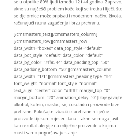
se u otprilike 80% ljudi između 12 i 44 godina. Zapravo,
akne su najčešći problem kože koji se tretira i liječi, što
se djelomice može pripisati i modernom načinu života,
računajući razna zagađenja i brzu prehranu.
[/cmsmasters_text][/cmsmasters_column]
[/cmsmasters_row][cmsmasters_row
data_width=”boxed” data_top_style=”default”
data_bot_style=”default” data_color=”default”
data_bg_color=”#ff8544″ data_padding_top=”50″
data_padding_bottom=”50″][cmsmasters_column
data_width=”1/1″][cmsmasters_heading type=”h4″
font_weight=”normal” font_style=”normal”
text_align=”center” color=”#ffffff” margin_top=”0″
margin_bottom=”20″ animation_delay=”0″]Izbjegavajte
alkohol, kofein, maslac, sir, čokoladu i proizvode brze
prehrane. Pokušajte izbaciti iz prehrane mliječne
proizvode tijekom mjesec dana – akne se mogu javiti
kao rezultat alergije na mliječne proizvode u kojima
masti samo pogoršavaju stanje.