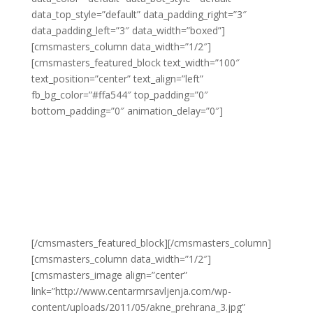
data_top_style=”default” data_padding_right=”3″
data_padding_left=”3″ data_width=”boxed”]
[cmsmasters_column data_width=”1/2″]
[cmsmasters_featured_block text_width=”100″
text_position=”center” text_align=”left”
fb_bg_color=”#ffa544″ top_padding=”0″
bottom_padding=”0″ animation_delay=”0″]
Cink je važan antibakterijski čimbenik i važan je za
funkciju lojnih žlijezda kože. Neki su ljudi skloniji
aknama, a uzrok je često u povećanoj aktivnosti
muškog spolnog hormona androgena. Zbog toga, su
dječaci skloniji aknama od djevojčica jer je kod njih
razina androgena viša.
[/cmsmasters_featured_block][/cmsmasters_column]
[cmsmasters_column data_width=”1/2″]
[cmsmasters_image align=”center”
link=”http://www.centarmrsavljenja.com/wp-
content/uploads/2011/05/akne_prehrana_3.jpg”