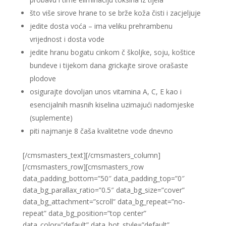
što više sirove hrane to se brže koža čisti i zacjeljuje
jedite dosta voća – ima veliku prehrambenu
vrijednost i dosta vode
jedite hranu bogatu cinkom č školjke, soju, koštice
bundeve i tijekom dana grickajte sirove orašaste
plodove
osigurajte dovoljan unos vitamina A, C, E kao i
esencijalnih masnih kiselina uzimajući nadomjeske
(suplemente)
piti najmanje 8 čaša kvalitetne vode dnevno
[/cmsmasters_text][/cmsmasters_column]
[/cmsmasters_row][cmsmasters_row
data_padding_bottom=”50″ data_padding_top=”0″
data_bg_parallax_ratio=”0.5″ data_bg_size=”cover”
data_bg_attachment=”scroll” data_bg_repeat=”no-
repeat” data_bg_position=”top center”
data_color=”default” data_bot_style=”default”