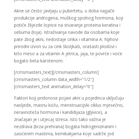
Akne se često javljaju u pubertetu, u doba najjače
produkcije androgena, muškog spolnog hormona, koji
potiče žlijezde lojnice na stvaranje proteina keratina i
sebuma (loja). Istraživanja navode da osobama koje
pate zbog akni, nedostaje cinka i vitamina A. Njihovi
prirodni izvori su za cink školjkaši, orašasti plodovi i
krto meso a za vitamin A jetrica, jaja, te povrće i voće
bogato beta-karotenom.
[/cmsmasters_text][/cmsmasters_column]
[cmsmasters_column data_width=”1/2″]
[cmsmasters_text animation_delay=”0″]
Faktori koji pridonose pojavi akni u pojedinca uključuju
nasljeđe, masnu kožu, menstruacijski ciklus mjesečno,
neravnoteža hormona i kandidijaza (gljivice), a
značajan je i utjecaj stresa. Isto tako važna je
nezdrava (brza prehrana) bogata hidrogeniziranim i
zasićenim mastima, kemikalijama koje sadrže jod