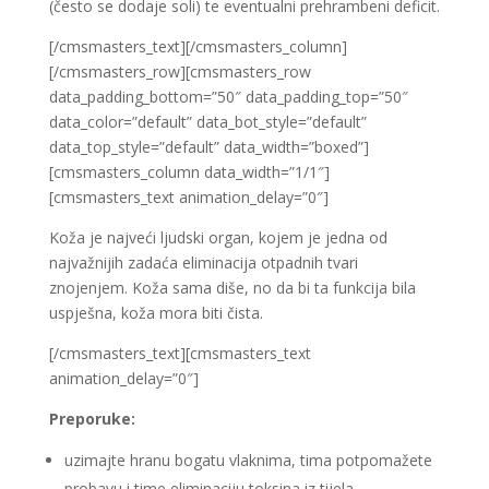
(često se dodaje soli) te eventualni prehrambeni deficit.
[/cmsmasters_text][/cmsmasters_column]
[/cmsmasters_row][cmsmasters_row
data_padding_bottom=”50″ data_padding_top=”50″
data_color=”default” data_bot_style=”default”
data_top_style=”default” data_width=”boxed”]
[cmsmasters_column data_width=”1/1″]
[cmsmasters_text animation_delay=”0″]
Koža je najveći ljudski organ, kojem je jedna od
najvažnijih zadaća eliminacija otpadnih tvari
znojenjem. Koža sama diše, no da bi ta funkcija bila
uspješna, koža mora biti čista.
[/cmsmasters_text][cmsmasters_text
animation_delay=”0″]
Preporuke:
uzimajte hranu bogatu vlaknima, tima potpomažete
probavu i time eliminaciju toksina iz tijela