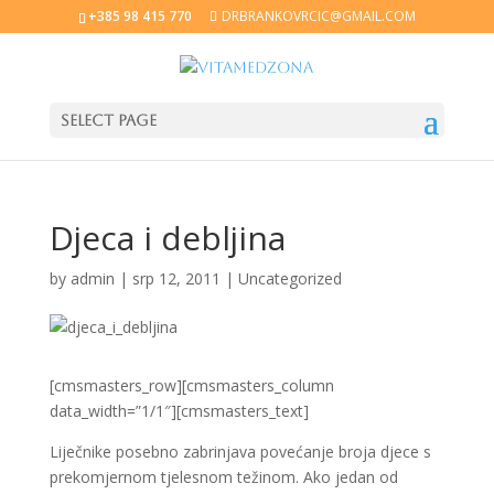
+385 98 415 770
DRBRANKOVRCIC@GMAIL.COM
Select Page
Djeca i debljina
by
admin
|
srp 12, 2011
|
Uncategorized
[cmsmasters_row][cmsmasters_column
data_width=”1/1″][cmsmasters_text]
Liječnike posebno zabrinjava povećanje broja djece s
prekomjernom tjelesnom težinom. Ako jedan od