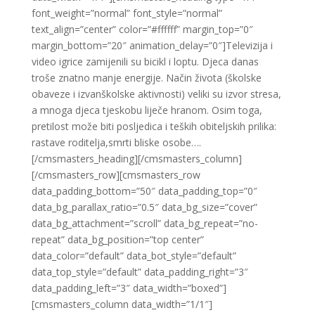
font_weight=”normal” font_style=”normal”
text_align=”center” color=”#ffffff” margin_top=”0″
margin_bottom=”20″ animation_delay=”0″]Televizija i
video igrice zamijenili su bicikl i loptu. Djeca danas
troše znatno manje energije. Način života (školske
obaveze i izvanškolske aktivnosti) veliki su izvor stresa,
a mnoga djeca tjeskobu liječe hranom. Osim toga,
pretilost može biti posljedica i teških obiteljskih prilika:
rastave roditelja,smrti bliske osobe….
[/cmsmasters_heading][/cmsmasters_column]
[/cmsmasters_row][cmsmasters_row
data_padding_bottom=”50″ data_padding_top=”0″
data_bg_parallax_ratio=”0.5″ data_bg_size=”cover”
data_bg_attachment=”scroll” data_bg_repeat=”no-
repeat” data_bg_position=”top center”
data_color=”default” data_bot_style=”default”
data_top_style=”default” data_padding_right=”3″
data_padding_left=”3″ data_width=”boxed”]
[cmsmasters_column data_width=”1/1″]