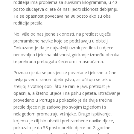
roditelja ima problema sa suvišnim kilogramima, u 40
posto slučajeva dijete će naslijediti sklonost debljanju.
Ta se opasnost povećava na 80 posto ako su oba
roditelja pretila.
No, više od nasljedne sklonosti, na pretilost utječu
prehrambene navike koje se podržavaju u obitelji.
Dokazano je da je najvažniji uzrok pretilosti u djece
nedovoljna tjelesna aktivnost,grickanje između obroka
te prehrana prebogata šećerom i masnoćama.
Poznato je da se posljedice povećane tjelesne težine
javljaju već u ranom djetinjstvu, ali očituju se tek u
zrelijoj životnoj dobi. Što se ranije javi, pretilost je
opasnija, a štetno utječe i na psihu djeteta. Istraživanje
provedeno u Portugalu pokazalo je da dvije trećine
pretile djece nije zadovoljno svojim izgledom i s
nelagodom promatraju vršnjake. Drugo ispitivanje,
kojemu je cilj bio utvrditi prehrambene navike djece,
pokazalo je da 53 posto pretile djece od 2. godine