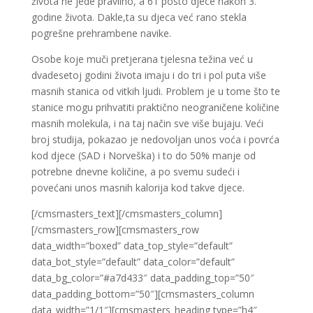
života ne jede pravilno, a 61 posto djece nakon 3.
godine života. Dakle,ta su djeca već rano stekla
pogrešne prehrambene navike.
Osobe koje muči pretjerana tjelesna težina već u
dvadesetoj godini života imaju i do tri i pol puta više
masnih stanica od vitkih ljudi. Problem je u tome što te
stanice mogu prihvatiti praktično neograničene količine
masnih molekula, i na taj način sve više bujaju. Veći
broj studija, pokazao je nedovoljan unos voća i povrća
kod djece (SAD i Norveška) i to do 50% manje od
potrebne dnevne količine, a po svemu sudeći i
povećani unos masnih kalorija kod takve djece.
[/cmsmasters_text][/cmsmasters_column]
[/cmsmasters_row][cmsmasters_row
data_width=”boxed” data_top_style=”default”
data_bot_style=”default” data_color=”default”
data_bg_color=”#a7d433″ data_padding_top=”50″
data_padding_bottom=”50″][cmsmasters_column
data_width=”1/1″][cmsmasters_heading type=”h4″