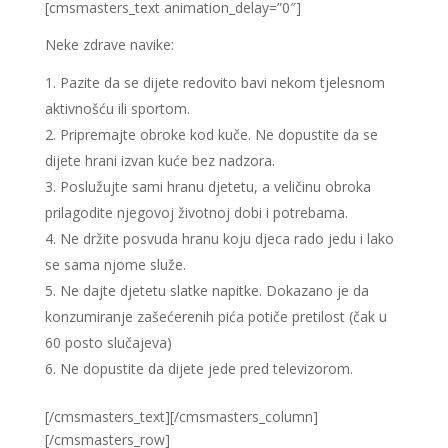
[cmsmasters_text animation_delay=”0″]
Neke zdrave navike:
Pazite da se dijete redovito bavi nekom tjelesnom
aktivnošću ili sportom.
Pripremajte obroke kod kuče. Ne dopustite da se
dijete hrani izvan kuće bez nadzora.
Poslužujte sami hranu djetetu, a veličinu obroka
prilagodite njegovoj životnoj dobi i potrebama.
Ne držite posvuda hranu koju djeca rado jedu i lako
se sama njome služe.
Ne dajte djetetu slatke napitke. Dokazano je da
konzumiranje zašećerenih pića potiče pretilost (čak u
60 posto slučajeva)
Ne dopustite da dijete jede pred televizorom.
[/cmsmasters_text][/cmsmasters_column]
[/cmsmasters_row]